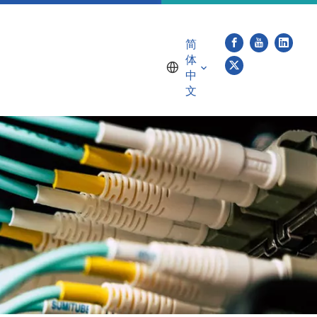
简
体
中
文