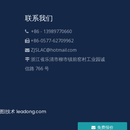
联系我们
+86 - 13989770660

+86-0577-62709962

ZJSLAC@hotmail.com

浙江省乐清市柳市镇前窑村工业园诚

信路 766 号
图
|技术
leadong.com
免费报价