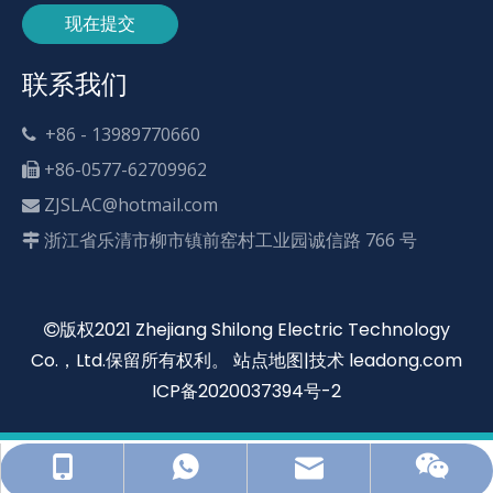
现在提交
联系我们
+86 - 13989770660

+86-0577-62709962

ZJSLAC@hotmail.com

浙江省乐清市柳市镇前窑村工业园诚信路 766 号

版权2021 Zhejiang Shilong Electric Technology

Co.，Ltd.保留所有权利。
站点地图
|技术
leadong.com
ICP备2020037394号-2
ZJSLAC@hotmail.com
+86 - 13989770660
+86 - 13868772115