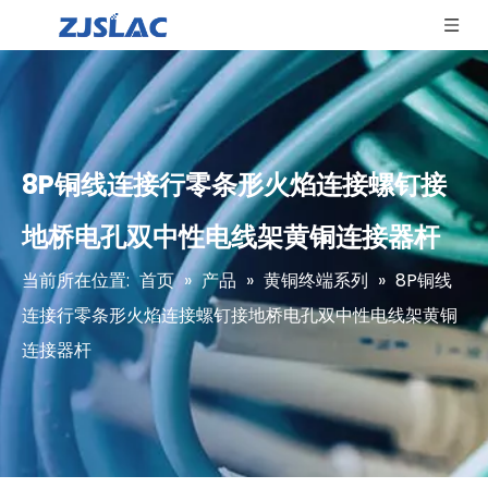
8P铜线连接行零条形火焰连接螺钉接
地桥电孔双中性电线架黄铜连接器杆
当前所在位置:
首页
»
产品
»
黄铜终端系列
»
8P铜线
连接行零条形火焰连接螺钉接地桥电孔双中性电线架黄铜
连接器杆