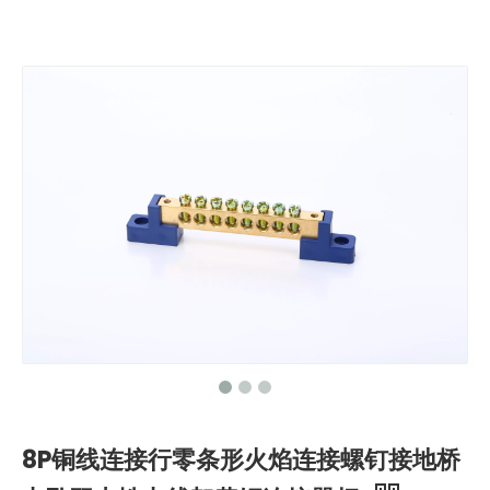
8P铜线连接行零条形火焰连接螺钉接地桥