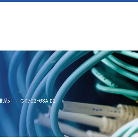
排系列
»
GK702-63A B2