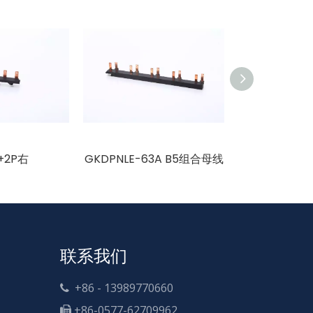
+2P右
GKDPNLE-63A B5组合母线
GKDPNLE
联系我们
+86 - 13989770660

+86-0577-62709962
