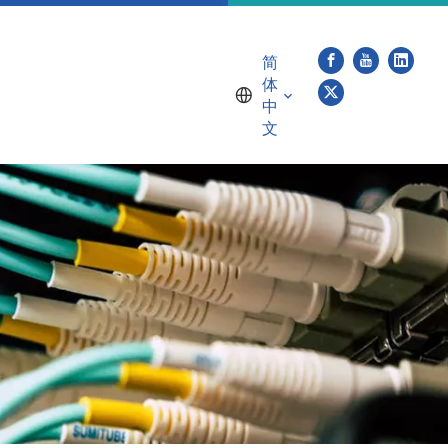
简
体
中
文