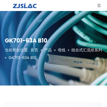
GK701-63A B10
当前所在位置:
首页
»
产品
»
母线
»
组合式汇流排系列
»
GK701-63A B10