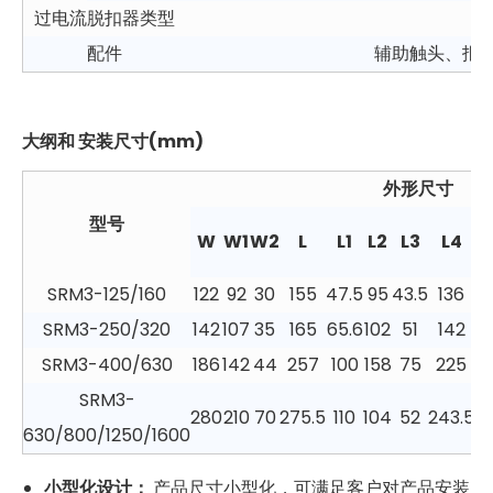
过电流脱扣器类型
配件
辅助触头、报
大纲和
安装尺寸(mm)
外形尺寸
型号
W
W1
W2
L
L1
L2
L3
L4
SRM3-125/160
122
92
30
155
47.5
95
43.5
136
68
SRM3-250/320
142
107
35
165
65.6
102
51
142
8
SRM3-400/630
186
142
44
257
100
158
75
225
9
SRM3-
280
210
70
275.5
110
104
52
243.5
97
630/800/1250/1600
小型化设计：
产品尺寸小型化，可满足客户对产品安装