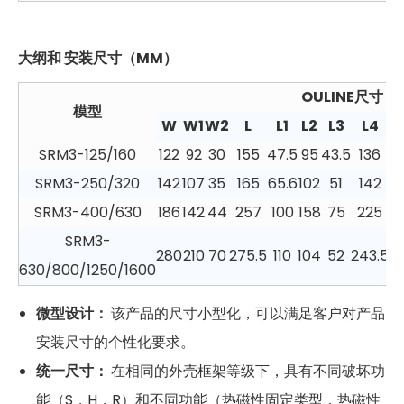
大纲和
安装尺寸（MM）
OULINE尺寸
模型
W
W1
W2
L
L1
L2
L3
L4
SRM3-125/160
122
92
30
155
47.5
95
43.5
136
68
SRM3-250/320
142
107
35
165
65.6
102
51
142
8
SRM3-400/630
186
142
44
257
100
158
75
225
9
SRM3-
280
210
70
275.5
110
104
52
243.5
97
630/800/1250/1600
微型设计：
该产品的尺寸小型化，可以满足客户对产品
安装尺寸的个性化要求。
统一尺寸：
在相同的外壳框架等级下，具有不同破坏功
能（S，H，R）和不同功能（热磁性固定类型，热磁性