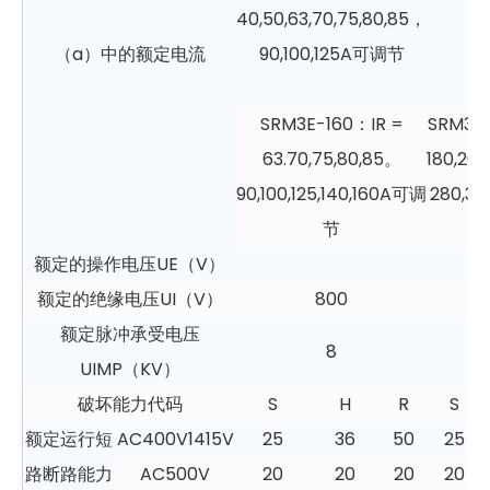
40,50,63,70,75,80,85，
（a）中的额定电流
90,100,125A可调节
SRM3E-160：IR =
SRM3E
63.70,75,80,85。
180,20
90,100,125,140,​​160A可调
280,30
节
额定的操作电压UE（V）
额定的绝缘电压UI（V）
800
额定脉冲承受电压
8
UIMP（KV）
破坏能力代码
S
H
R
S
额定运行短
AC400V1415V
25
36
50
25
路断路能力
AC500V
20
20
20
20