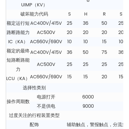
8
UIMP（KV）
破坏能力代码
S
H
R
S
额定运行短
AC400V/415V
25
36
50
25
路断路能力
AC500V
20
20
20
20
IC（KA）
AC660V/690V
10
10
15
10
额定的最终
AC400V/415V
36
50
75
36
短路断路能
AC500V
25
25
25
25
力
AC660V/690V
15
15
20
15
LCU（KA）
选择性类别
电源打开
6000
操作周期数
不是供电
9000
过度关注的行程装置类型
热
配饰
辅助触点，警报触点，分流式