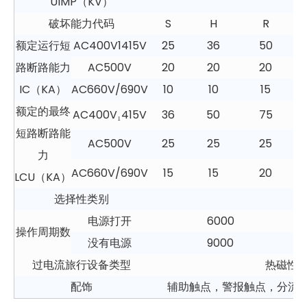
UIMP（KV）
破坏能力代码
S
H
R
额定运行短
AC400V1415V
25
36
50
路断路能力
AC500V
20
20
20
IC（KA）
AC660V/690V
10
10
15
额定的最终
AC400V₁415V
36
50
75
短路断路能
AC500V
25
25
25
力
AC660V/690V
15
15
20
LCU（KA）
选择性类别
电源打开
6000
操作周期数
没有电源
9000
过电流旅行设备类型
热磁性类
配饰
辅助触点，警报触点，分流