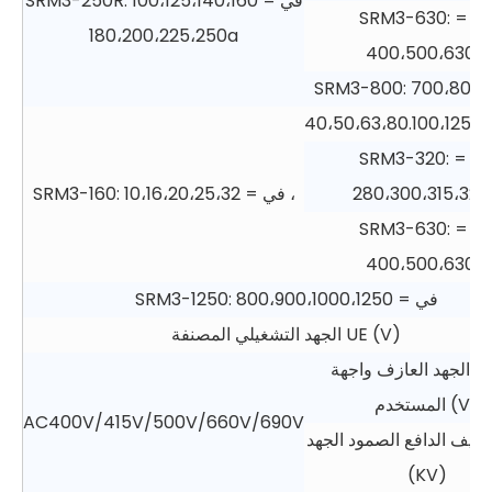
SRM3-250R: في = 100،125،140،160
SRM3-630: في =
180،200،225،250a
400،500،630A
40،50،63،80.100،125،1
SRM3-320: في =
SRM3-160: في = 10،16،20،25،32 ،
280
SRM3-630: في =
400،500،630A
SRM3-1250: في = 800،900،1000،1250
الجهد التشغيلي المصنفة UE (V)
ة الجهد العازف واجهة
المستخدم (V)
AC400V/415V/500V/660V/690V
تصنيف الدافع الصمود الجهد UI
(KV)