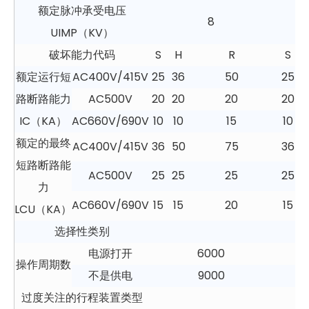
额定脉冲承受电压
8
UIMP（KV）
破坏能力代码
S
H
R
S
额定运行短
AC400V/415V
25
36
50
25
路断路能力
AC500V
20
20
20
20
IC（KA）
AC660V/690V
10
10
15
10
额定的最终
AC400V/415V
36
50
75
36
短路断路能
AC500V
25
25
25
25
力
AC660V/690V
15
15
20
15
LCU（KA）
选择性类别
电源打开
6000
操作周期数
不是供电
9000
过度关注的行程装置类型
热