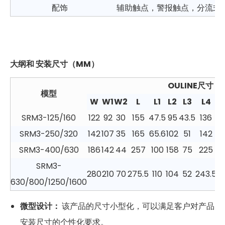
配饰
辅助触点，警报触点，分流式
大纲和
安装尺寸（MM）
OULINE尺寸
模型
W
W1
W2
L
L1
L2
L3
L4
SRM3-125/160
122
92
30
155
47.5
95
43.5
136
68
SRM3-250/320
142
107
35
165
65.6
102
51
142
8
SRM3-400/630
186
142
44
257
100
158
75
225
9
SRM3-
280
210
70
275.5
110
104
52
243.5
97
630/800/1250/1600
微型设计：
该产品的尺寸小型化，可以满足客户对产品
安装尺寸的个性化要求。