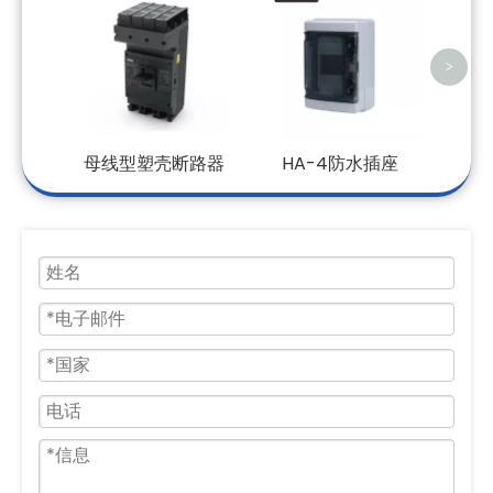
组
>
母线型塑壳断路器
HA-4防水插座