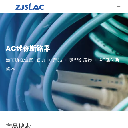
AC迷你断路器
当前所在位置:
首页
»
产品
»
微型断路器
»
AC迷你断
路器
产品搜索