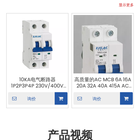
显示更多
10KA电气断路器
高质量的AC MCB 6A 16A
1P2P3P4P 230V/400V
20A 32A 40A 415A AC
1A/2A/6A/10A/10A/16A/20A/20A/25A/50A/63A
415V太阳能系统的电动电
AC MC MCB微型电气断
气断路器
询价
询价
路器
产品视频